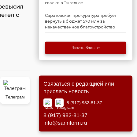
свалки в Энгельсе
превысил
летел с
Саратовская прокуратура требует
вернуть в бюджет 570 млн за
некачественное благоустройство
Читать больше
Связаться с редакцией или
прислать новость
Телеграм
8 (917) 982-81-37
8 (917) 982-81-37
info@sarinform.ru