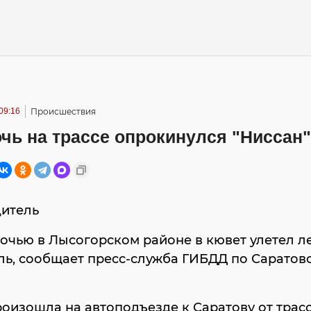
09:16
Происшествия
чь на трассе опрокинулся "Ниссан"
дитель
очью в Лысогорском районе в кювет улетел л
ль, сообщает пресс-служба ГИБДД по Саратов
оизошла на автоподъезде к Саратову от трас