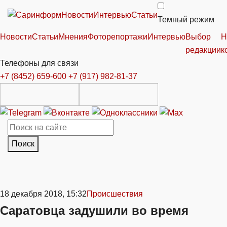
Новости
Интервью
Статьи
Темный режим
Новости
Статьи
Мнения
Фоторепортажи
Интервью
Выбор
Н
редакции
к
Телефоны для связи
+7 (8452) 659-600
+7 (917) 982-81-37
Поиск
18 декабря 2018, 15:32
Происшествия
Саратовца задушили во время