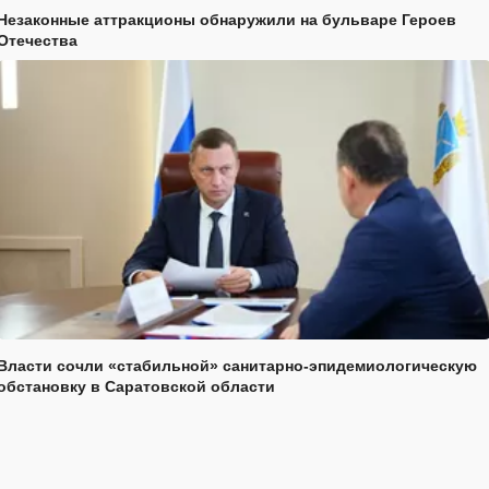
Незаконные аттракционы обнаружили на бульваре Героев
Отечества
Власти сочли «стабильной» санитарно-эпидемиологическую
обстановку в Саратовской области