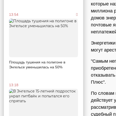
которые на
миллиона р
13:54
домов энер
почтовые 
неплатежей
Энергетики
могут арес
"Самым неп
Площадь тушения на полигоне в
Энгельсе уменьшилась на 50%
приобретен
отказывать
Плюс".
13:18
По словам 
действует 
рассматрив
судебный п