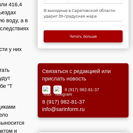
или 416,4
В выходные в Саратовской области
ъездах
ударит 39-градусная жара
ю воду, а в
следствиях
Читать больше
ти у них
тать
Связаться с редакцией или
удут
прислать новость
бе "Т
8 (917) 982-81-37
8 (917) 982-81-37
щиками
info@sarinform.ru
ело
выносится
актом и