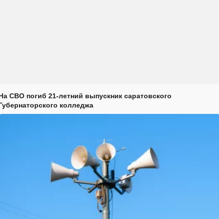
На СВО погиб 21-летний выпускник саратовского
Губернаторского колледжа