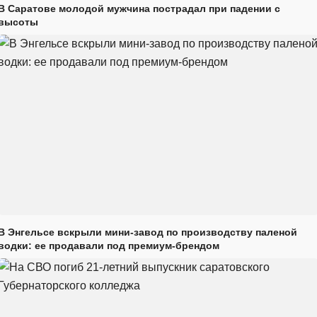
В Саратове молодой мужчина пострадал при падении с
высоты
В Энгельсе вскрыли мини-завод по производству паленой
водки: ее продавали под премиум-брендом