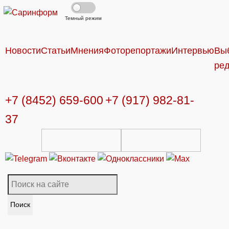
Темный режим
Новости
Статьи
Мнения
Фоторепортажи
Интервью
Вы
ре
+7 (8452) 659-600
+7 (917) 982-81-
37
Поиск