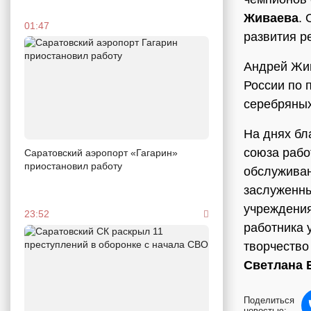
Живаева
.
01:47
развития р
Андрей Жив
России по 
серебряных
На днях бл
союза рабо
Саратовский аэропорт «Гагарин»
приостановил работу
обслуживан
заслуженн
учреждени
23:52
работника 
творчество
Светлана 
Поделиться
новостью: