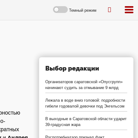
Темный режим
Выбор редакции
Организаторов саратовской «Опусгрупп»
начинают судить за отмывание 9 млрд
Лежала в воде вниз головой: подробности
гибели годовалой девочки под Энгельсом
арностью
В выходные в Саратовской области ударит
о-
39-градусная жара
кратных
у
и
Андрея
Роспотребнадзор признал факт