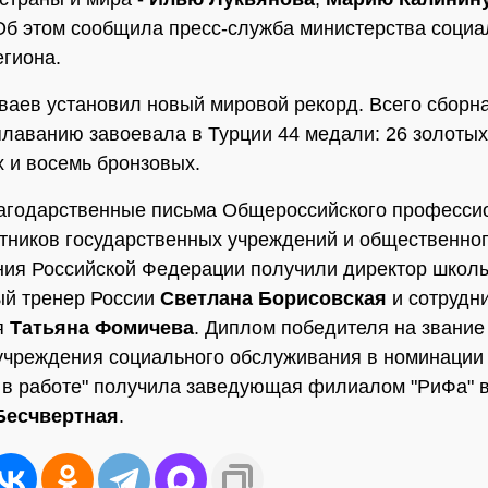
 Об этом сообщила пресс-служба министерства социа
егиона.
аев установил новый мировой рекорд. Всего сборн
плаванию завоевала в Турции 44 медали: 26 золотых
 и восемь бронзовых.
агодарственные письма Общероссийского професси
тников государственных учреждений и общественно
ия Российской Федерации получили директор школы
ый тренер России
Светлана Борисовская
и сотрудни
я
Татьяна Фомичева
. Диплом победителя на звание
учреждения социального обслуживания в номинации 
 в работе" получила заведующая филиалом "РиФа" 
Бесчвертная
.