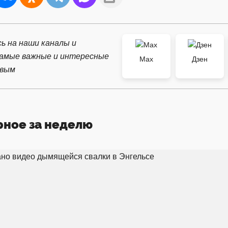
ь на наши каналы и
самые важные и интересные
Max
Дзен
рвым
рное за неделю