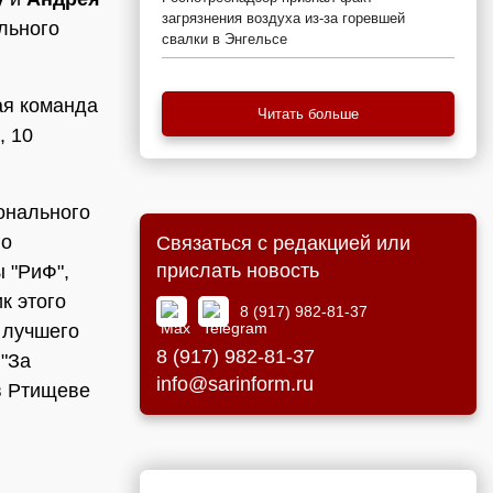
загрязнения воздуха из-за горевшей
льного
свалки в Энгельсе
ая команда
Читать больше
, 10
онального
го
Связаться с редакцией или
прислать новость
 "РиФ",
к этого
8 (917) 982-81-37
 лучшего
8 (917) 982-81-37
"За
info@sarinform.ru
в Ртищеве