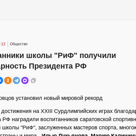
:12
Общество
анники школы "РиФ" получили
арность Президента РФ
овцов установил новый мировой рекорд
 достижения на XXIII Сурдлимпийских играх благод
 РФ наградили воспитанников саратовской спортивн
 школы "РиФ", заслуженных мастеров спорта, много
страны и мира -
Илью Лукьянова
,
Марию Калинин