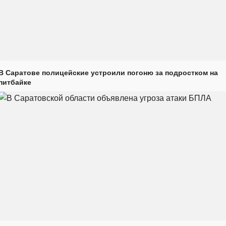
В Саратове полицейские устроили погоню за подростком на
питбайке