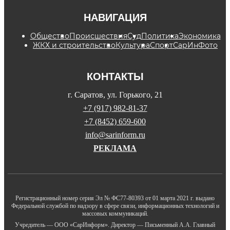
НАВИГАЦИЯ
Общество
Происшествия
Суд
Политика
Экономика
ЖКХ и строительство
Культура
Спорт
СарИнФото
КОНТАКТЫ
г. Саратов, ул. Горького, 21
+7 (917) 982-81-37
+7 (8452) 659-600
info@sarinform.ru
РЕКЛАМА
Регистрационный номер серия Эл № ФС77-80393 от 01 марта 2021 г. выдано
Федеральной службой по надзору в сфере связи, информационных технологий и
массовых коммуникаций.
Учредитель — ООО «СарИнформ». Директор — Письменный А.А. Главный