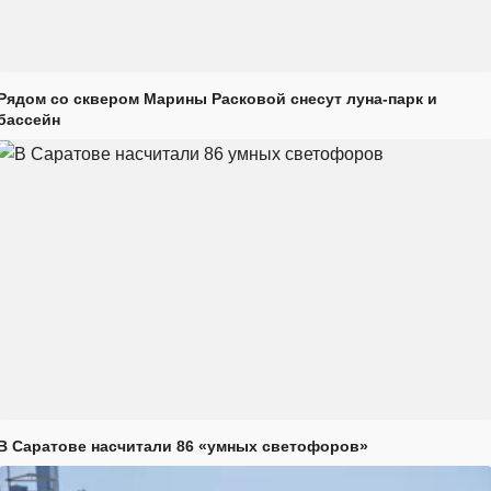
Рядом со сквером Марины Расковой снесут луна-парк и
бассейн
В Саратове насчитали 86 «умных светофоров»