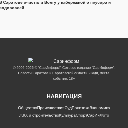
В Саратове очистили Волгу у набережной от мусора и
водорослей
© 2006-2026 © "СарИнформ". Сетевое издание "СарИнформ".
Новости Саратова и Саратовской области. Люди, места,
события. 18+
НАВИГАЦИЯ
Общество
Происшествия
Суд
Политика
Экономика
ЖКХ и строительство
Культура
Спорт
СарИнФото