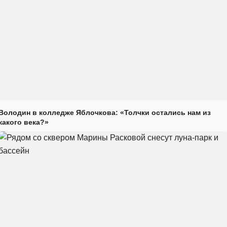
Володин в колледже Яблочкова: «Толчки остались нам из
какого века?»