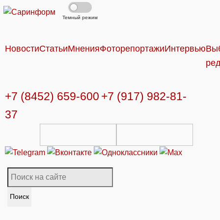
Темный режим
Новости
Статьи
Мнения
Фоторепортажи
Интервью
Вы
ре
+7 (8452) 659-600
+7 (917) 982-81-
37
Поиск