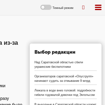
Темный режим
 из-за
Выбор редакции
Над Саратовской областью сбили
украинские беспилотники
Организаторов саратовской «Опусгрупп»
начинают судить за отмывание 9 млрд
ики
Лежала в воде вниз головой: подробности
гибели годовалой девочки под Энгельсом
сразу
ижение было
В выходные в Саратовской области ударит