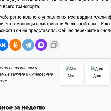
я всего транспорта.
ужбе регионального управления Росгвардии "СарИн
и, что омоновцы осматривали бесхозный пакет. Как 
асности он не представлял. Сейчас перекрытие снял
ь на наши каналы и
самые важные и интересные
Max
Дзен
рвым
рное за неделю