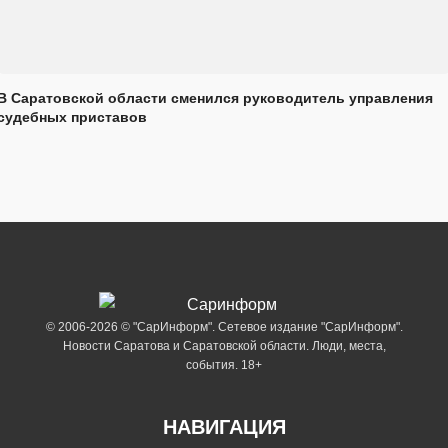
В Саратовской области сменился руководитель управления
судебных приставов
© 2006-2026 © "СарИнформ". Сетевое издание "СарИнформ".
Новости Саратова и Саратовской области. Люди, места,
события. 18+
НАВИГАЦИЯ