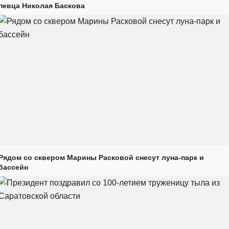
певца Николая Баскова
Рядом со сквером Марины Расковой снесут луна-парк и
бассейн