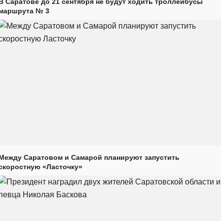
В Саратове до 21 сентября не будут ходить троллейбусы
маршрута № 3
Между Саратовом и Самарой планируют запустить
скоростную «Ласточку»