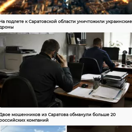
На подлете к Саратовской области уничтожили украинские
дроны
Двое мошенников из Саратова обманули больше 20
российских компаний