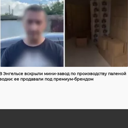
В Энгельсе вскрыли мини-завод по производству паленой
водки: ее продавали под премиум-брендом