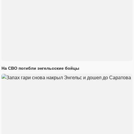
На СВО погибли энгельсские бойцы