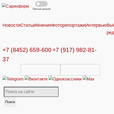
Темный режим
Новости
Статьи
Мнения
Фоторепортажи
Интервью
Вы
ре
+7 (8452) 659-600
+7 (917) 982-81-
37
Поиск