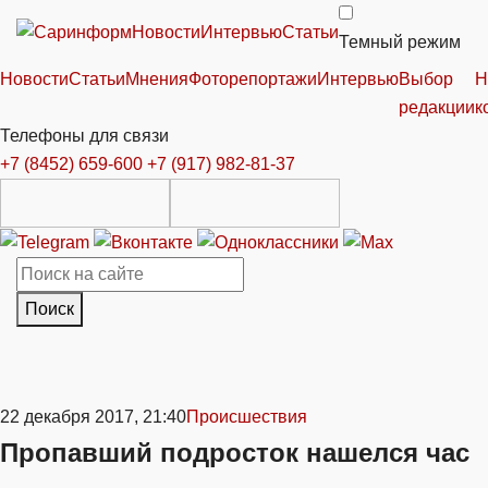
Новости
Интервью
Статьи
Темный режим
Новости
Статьи
Мнения
Фоторепортажи
Интервью
Выбор
Н
редакции
к
Телефоны для связи
+7 (8452) 659-600
+7 (917) 982-81-37
Поиск
22 декабря 2017, 21:40
Происшествия
Пропавший подросток нашелся час