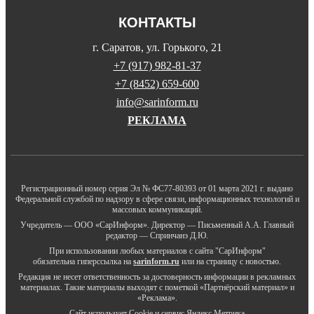
КОНТАКТЫ
г. Саратов, ул. Горького, 21
+7 (917) 982-81-37
+7 (8452) 659-600
info@sarinform.ru
РЕКЛАМА
Регистрационный номер серия Эл № ФС77-80393 от 01 марта 2021 г. выдано
Федеральной службой по надзору в сфере связи, информационных технологий и
массовых коммуникаций.
Учредитель — ООО «СарИнформ». Директор — Письменный А.А. Главный
редактор — Спринчанэ Д.Ю.
При использовании любых материалов с сайта "СарИнформ"
обязательна гиперссылка на
sarinform.ru
или на страницу с новостью.
Редакция не несет ответственность за достоверность информации в рекламных
материалах. Такие материалы выходят с пометкой «Партнёрский материал» и
«Реклама».
Сайт использует Cookie и сервиc Яндекс.Метрика