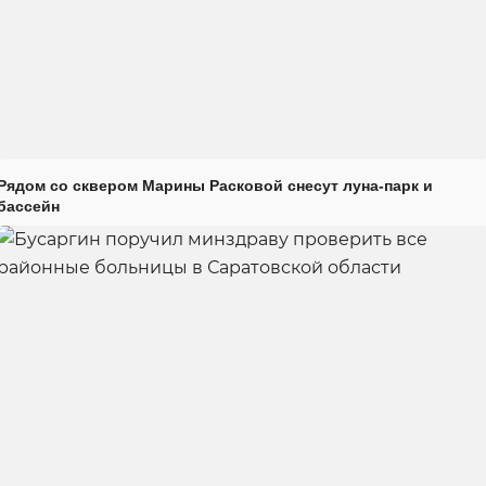
Рядом со сквером Марины Расковой снесут луна-парк и
бассейн