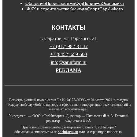
Общество
Происшествия
Суд
Политика
Экономика
ЖКХ и строительство
Культура
Спорт
СарИнФото
КОНТАКТЫ
г. Саратов, ул. Горького, 21
+7 (917) 982-81-37
+7 (8452) 659-600
info@sarinform.ru
РЕКЛАМА
Регистрационный номер серия Эл № ФС77-80393 от 01 марта 2021 г. выдано
Федеральной службой по надзору в сфере связи, информационных технологий и
массовых коммуникаций.
Учредитель — ООО «СарИнформ». Директор — Письменный А.А. Главный
редактор — Спринчанэ Д.Ю.
При использовании любых материалов с сайта "СарИнформ"
обязательна гиперссылка на
sarinform.ru
или на страницу с новостью.