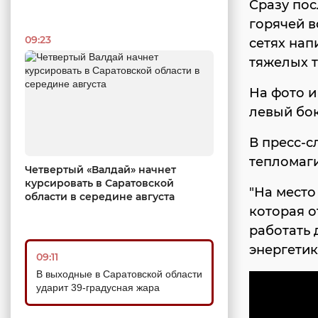
Сразу пос
горячей в
09:23
сетях нап
тяжелых т
На фото и
левый бок
В пресс-с
тепломаги
Четвертый «Валдай» начнет
курсировать в Саратовской
"На место
области в середине августа
которая о
работать 
энергетик
09:11
В выходные в Саратовской области
ударит 39-градусная жара