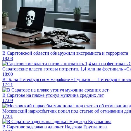
В Саратовской области обнаружили экстремиста и террориста
18:08
Саратовские власти готовы потратить 1,4 млн на фестиваль «
18:00
ВТБ: на Петербургском марафоне «Пушкин — Петербург» появи
17:21
В Саратове на пляже утонул мужчина средних лет
17:09
Московский наркосбытчик попал под статью об отмывании ден
17:01
В Саратове задержана адвокат Надежда Ерусланова