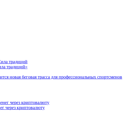
Сила традиций»
тся новая беговая трасса для профессиональных спортсменов
ег через криптовалюту