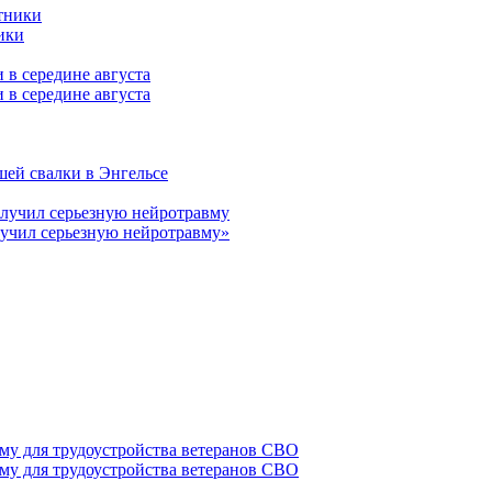
ики
 в середине августа
шей свалки в Энгельсе
лучил серьезную нейротравму»
му для трудоустройства ветеранов СВО