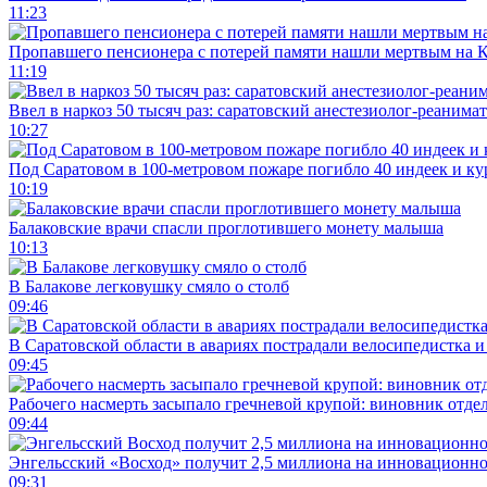
11:23
Пропавшего пенсионера с потерей памяти нашли мертвым на 
11:19
Ввел в наркоз 50 тысяч раз: саратовский анестезиолог-реанима
10:27
Под Саратовом в 100-метровом пожаре погибло 40 индеек и ку
10:19
Балаковские врачи спасли проглотившего монету малыша
10:13
В Балакове легковушку смяло о столб
09:46
В Саратовской области в авариях пострадали велосипедистка 
09:45
Рабочего насмерть засыпало гречневой крупой: виновник отде
09:44
Энгельсский «Восход» получит 2,5 миллиона на инновационн
09:31