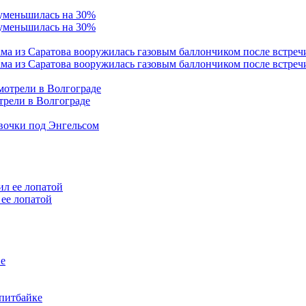
 уменьшилась на 30%
ама из Саратова вооружилась газовым баллончиком после встреч
трели в Волгограде
евочки под Энгельсом
ее лопатой