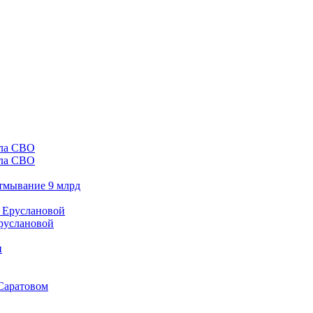
ала СВО
отмывание 9 млрд
Еруслановой
 Саратовом