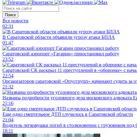
Поиск
Все новости
02:31
В Саратовской области объявили угрозу атаки БПЛА
01:47
Саратовский аэропорт «Гагарин» приостановил работу
23:52
Саратовский СК раскрыл 11 преступлений в «оборонке» с нач
22:54
Организаторов саратовской «Опусгрупп» начинают судить за 
21:32
Названы подробности уголовного дела московского адвоката 
21:16
Еще одно смертельное ДТП случилось в Саратовской области
21:04
Водитель легковушки погиб в столкновении с грузовиком под
18:11