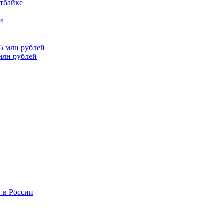
итбайке
млн рублей
 в России