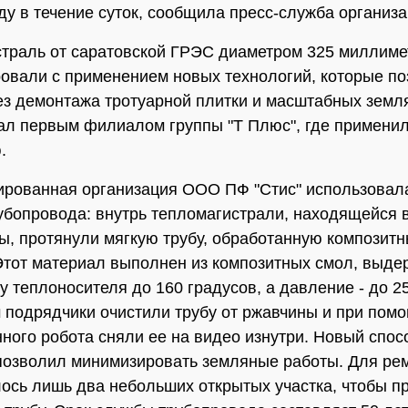
ду в течение суток, сообщила пресс-служба организа
траль от саратовской ГРЭС диаметром 325 миллиме
овали с применением новых технологий, которые п
ез демонтажа тротуарной плитки и масштабных земл
ал первым филиалом группы "Т Плюс", где примени
.
рованная организация ООО ПФ "Стис" использовал
убопровода: внутрь тепломагистрали, находящейся 
ы, протянули мягкую трубу, обработанную композит
Этот материал выполнен из композитных смол, выде
у теплоносителя до 160 градусов, а давление - до 2
 подрядчики очистили трубу от ржавчины и при пом
ого робота сняли ее на видео изнутри. Новый спос
позволил минимизировать земляные работы. Для ре
ось лишь два небольших открытых участка, чтобы п