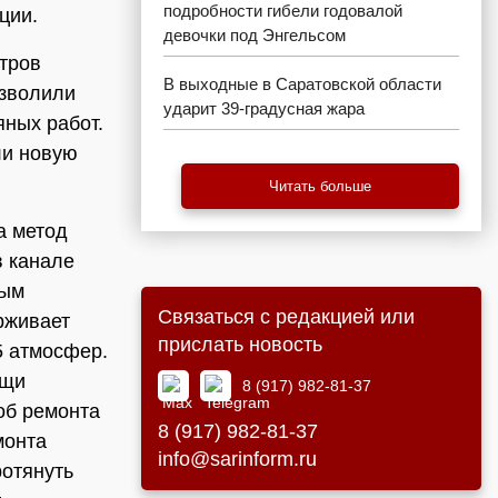
подробности гибели годовалой
ции.
девочки под Энгельсом
тров
В выходные в Саратовской области
озволили
ударит 39-градусная жара
яных работ.
ли новую
Читать больше
а метод
в канале
ным
Связаться с редакцией или
рживает
прислать новость
5 атмосфер.
ощи
8 (917) 982-81-37
об ремонта
8 (917) 982-81-37
монта
info@sarinform.ru
ротянуть