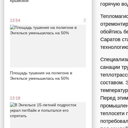
Крымской
горячую во
Тепломагис
13:54
отремонтир
обойтись б
Саратов ст
технологию
Специализи
санации тр
Площадь тушения на полигоне в
теплотрасс
Энгельсе уменьшилась на 50%
составом. 
температур
Перед этим
13:18
промышленн
теплосети 
потребовал