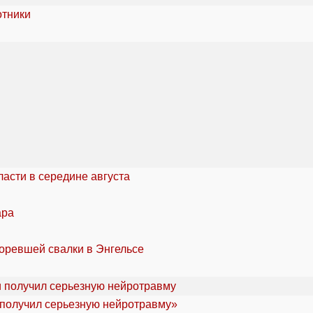
отники
асти в середине августа
ара
горевшей свалки в Энгельсе
«получил серьезную нейротравму»