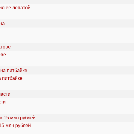
ил ее лопатой
ове
а питбайке
сти
15 млн рублей