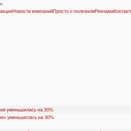
им
акции
Новости компаний
Просто о полезном
Реклама
Контак
ия» уменьшилась на 30%