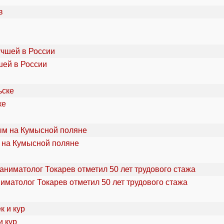
шей в России
ке
 на Кумысной поляне
ниматолог Токарев отметил 50 лет трудового стажа
и кур