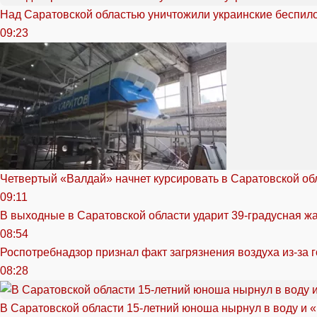
Над Саратовской областью уничтожили украинские беспил
09:23
Четвертый «Валдай» начнет курсировать в Саратовской обл
09:11
В выходные в Саратовской области ударит 39-градусная ж
08:54
Роспотребнадзор признал факт загрязнения воздуха из-за 
08:28
В Саратовской области 15-летний юноша нырнул в воду и 