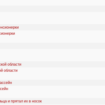
сионерки
ой области
ссейн