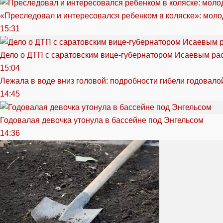
«Преследовал и интересовался ребенком в коляске»: моло
15:31
Дело о ДТП с саратовским вице-губернатором Исаевым ра
15:04
Лежала в воде вниз головой: подробности гибели годовало
14:45
Годовалая девочка утонула в бассейне под Энгельсом
14:36