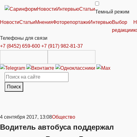
Новости
Интервью
Статьи
Темный режим
Новости
Статьи
Мнения
Фоторепортажи
Интервью
Выбор
Н
редакции
к
Телефоны для связи
+7 (8452) 659-600
+7 (917) 982-81-37
Поиск
4 сентября 2017, 13:08
Общество
Водитель автобуса поддержал