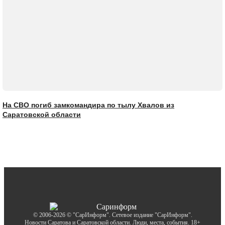
На СВО погиб замкомандира по тылу Хвалов из
Саратовской области
© 2006-2026 © "СарИнформ". Сетевое издание "СарИнформ".
Новости Саратова и Саратовской области. Люди, места, события. 18+