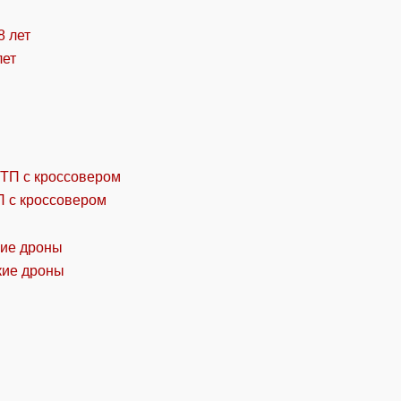
лет
П с кроссовером
кие дроны