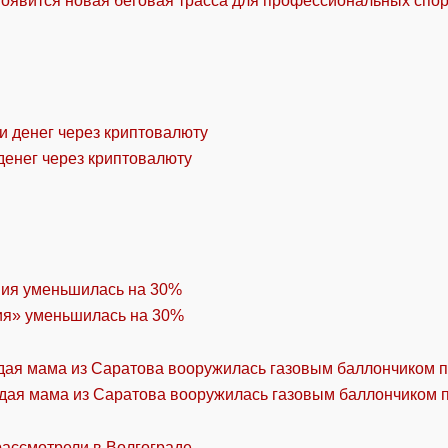
оявится новая беговая трасса для профессиональных спо
денег через криптовалюту
ия» уменьшилась на 30%
дая мама из Саратова вооружилась газовым баллончиком п