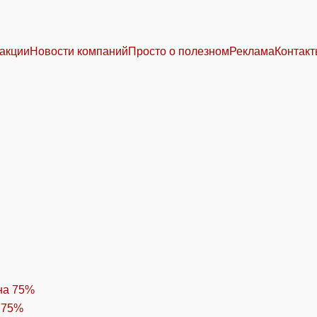
акции
Новости компаний
Просто о полезном
Реклама
Контак
 75%