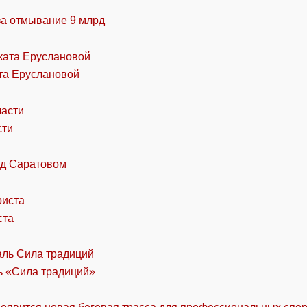
за отмывание 9 млрд
та Еруслановой
сти
од Саратовом
ста
ль «Сила традиций»