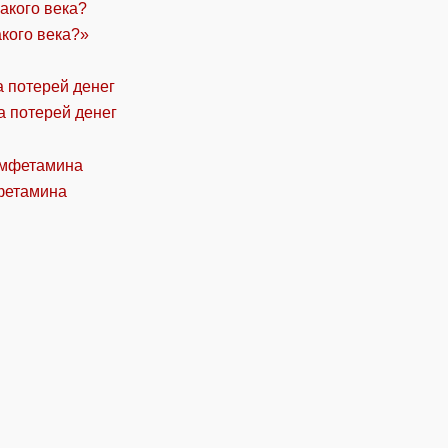
акого века?»
а потерей денег
фетамина