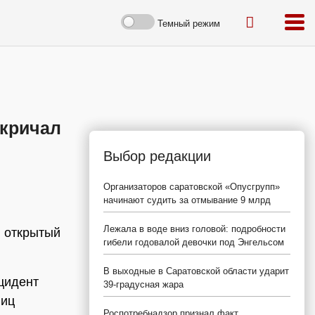
Темный режим
 кричал
Выбор редакции
Организаторов саратовской «Опусгрупп»
начинают судить за отмывание 9 млрд
Лежала в воде вниз головой: подробности
в открытый
гибели годовалой девочки под Энгельсом
В выходные в Саратовской области ударит
цидент
39-градусная жара
лиц
Роспотребнадзор признал факт