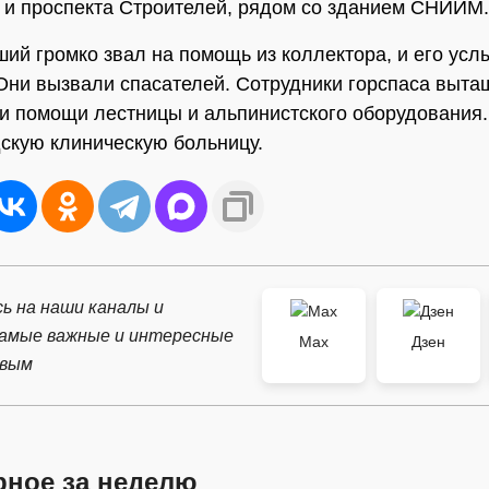
и проспекта Строителей, рядом со зданием СНИИМ.
ий громко звал на помощь из коллектора, и его ус
Они вызвали спасателей. Сотрудники горспаса выт
и помощи лестницы и альпинистского оборудования.
дскую клиническую больницу.
ь на наши каналы и
самые важные и интересные
Max
Дзен
рвым
рное за неделю