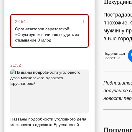
Шехурдина 
Пострадавш
22:54
прохожие. 
Организаторов саратовской
мужчину пр
«Опусгрупп» начинают судить за
в 6-ю горо
отмывание 9 млрд
Поделиться
новостью:
21:32
Подпишитес
получайте 
новости пе
Названы подробности уголовного дела
московского адвоката Еруслановой
Популя