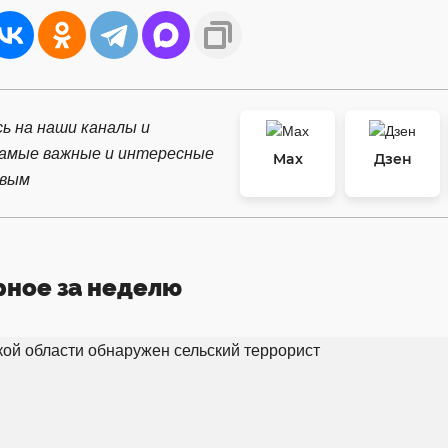
ь на наши каналы и
самые важные и интересные
Max
Дзен
рвым
рное за неделю