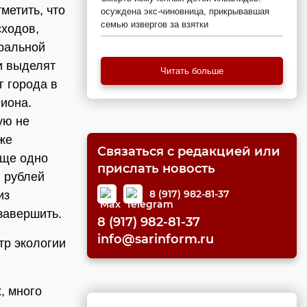
метить, что
осуждена экс-чиновница, прикрывавшая
семью извергов за взятки
сходов,
еральной
и выделят
Читать больше
г города в
иона.
ую не
кже
Связаться с редакцией или
Еще одно
прислать новость
 рублей
8 (917) 982-81-37
из
завершить.
8 (917) 982-81-37
info@sarinform.ru
тр экологии
х, много