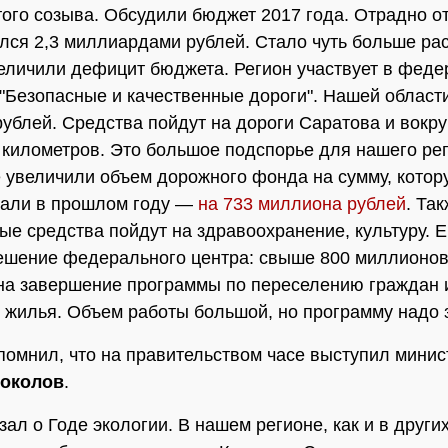
того созыва. Обсудили бюджет 2017 года. Отрадно от
лся 2,3 миллиардами рублей. Стало чуть больше ра
еличили дефицит бюджета. Регион участвует в фед
"Безопасные и качественные дороги". Нашей област
ублей. Средства пойдут на дороги Саратова и вокру
 километров. Это большое подспорье для нашего рег
 увеличили объем дорожного фонда на сумму, котор
вали в прошлом году —
на 733 миллиона рублей
. Та
е средства пойдут на здравоохранение, культуру. 
ешение федерального центра: свыше 800 миллионов
на завершение программы по переселению граждан 
 жилья. Объем работы большой, но программу надо 
помнил, что на правительством часе выступил минис
околов
.
зал о Годе экологии. В нашем регионе, как и в други