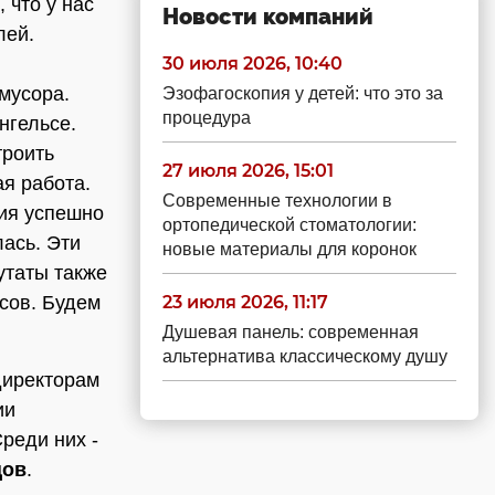
 что у нас
Новости компаний
лей.
30 июля 2026, 10:40
мусора.
Эзофагоскопия у детей: что это за
процедура
нгельсе.
троить
27 июля 2026, 15:01
ая работа.
Современные технологии в
тия успешно
ортопедической стоматологии:
лась. Эти
новые материалы для коронок
утаты также
ссов. Будем
23 июля 2026, 11:17
Душевая панель: современная
альтернатива классическому душу
директорам
ии
реди них -
цов
.