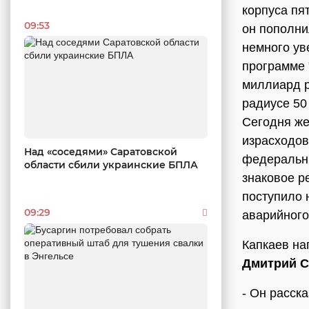
корпуса пя
09:53
он пополни
немного ув
программе 
миллиард р
радиусе 50
Сегодня же
израсходо
Над «соседями» Саратовской
федеральны
области сбили украинские БПЛА
знаковое р
поступило 
09:29
аварийного
Капкаев на
Дмитрий С
- Он расска