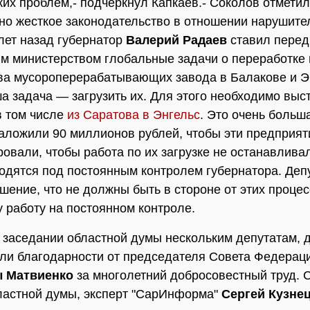
ких проблем,- подчеркнул Капкаев.- Соколов отметил,
но жесткое законодательство в отношении нарушите
лет назад губернатор
Валерий Радаев
ставил перед
 министерством глобальные задачи о переработке 
а мусороперерабатывающих завода в Балакове и Э
а задача — загрузить их. Для этого необходимо выс
в том числе
из Саратова в Энгельс
. Это очень больш
аложили 90 миллионов рублей, чтобы эти предприя
овали, чтобы работа по их загрузке не останавлива
одятся под постоянным контролем губернатора. Деп
шение, что не должны быть в стороне от этих проце
у работу на постоянном контроле.
 заседании областной думы нескольким депутатам, 
ли благодарности от председателя Совета Федерац
 Матвиенко
за многолетний добросовестный труд. С
ластной думы, эксперт "СарИнформа"
Сергей Кузне