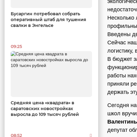
экологичес
недостаточ
Бусаргин потребовал собрать
Несколько 
оперативный штаб для тушения
свалки в Энгельсе
профильным
Введены дв
Сейчас наш
09:25
логистику, 
В бюджет з
функционир
работы нах
приняли ре
держать эт
Средняя цена «квадрата» в
Сегодня на
саратовских новостройках
школ вручи
выросла до 109 тысяч рублей
Валентины
депутат об
08:52