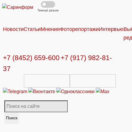
Темный режим
Новости
Статьи
Мнения
Фоторепортажи
Интервью
Вы
ре
+7 (8452) 659-600
+7 (917) 982-81-
37
Поиск