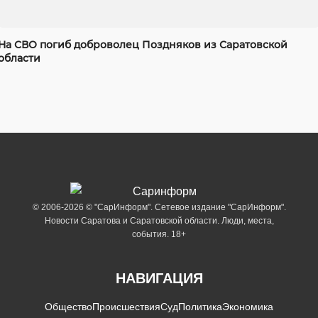
На СВО погиб доброволец Поздняков из Саратовской
области
© 2006-2026 © "СарИнформ". Сетевое издание "СарИнформ".
Новости Саратова и Саратовской области. Люди, места,
события. 18+
НАВИГАЦИЯ
Общество
Происшествия
Суд
Политика
Экономика