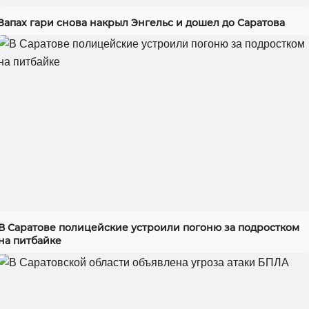
Запах гари снова накрыл Энгельс и дошел до Саратова
В Саратове полицейские устроили погоню за подростком
на питбайке