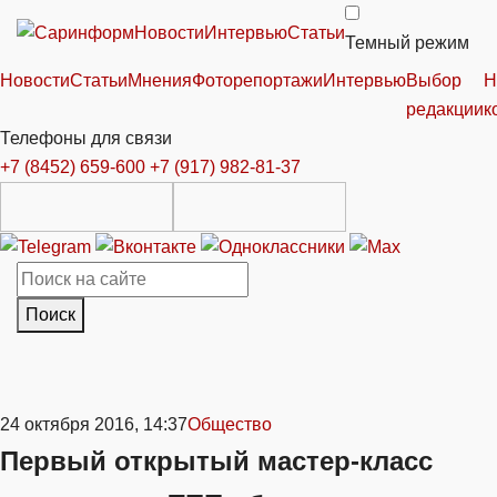
Новости
Интервью
Статьи
Темный режим
Новости
Статьи
Мнения
Фоторепортажи
Интервью
Выбор
Н
редакции
к
Телефоны для связи
+7 (8452) 659-600
+7 (917) 982-81-37
Поиск
24 октября 2016, 14:37
Общество
Первый открытый мастер-класс