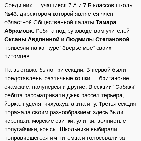
Среди них — учащиеся 7 А и 7 Б классов школы
№43, директором которой является член
областной Общественной палаты
Тамара
Абрамова
. Ребята под руководством учителей
Оксаны Авдониной
и
Людмилы Степановой
привезли на конкурс "Зверье мое" своих
питомцев.
На выставке было три секции. В первой были
представлены различные кошки — британские,
сиамские, полуперсы и другие. В секции "Собаки"
ребята рассматривали джек-рассел-терьера,
йорка, пуделя, чихуахуа, акита ину. Третья секция
поражала своим разнообразием: здесь были
черепахи, морские свинки, улитки, волнистые
попугайчики, крысы. Школьники выбирали
понравившегося им питомца и голосовали за