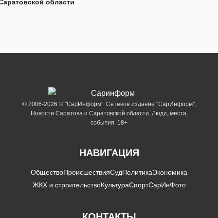
Саратовской области
© 2006-2026 © "СарИнформ". Сетевое издание "СарИнформ".
Новости Саратова и Саратовской области. Люди, места,
события. 18+
НАВИГАЦИЯ
Общество
Происшествия
Суд
Политика
Экономика
ЖКХ и строительство
Культура
Спорт
СарИнФото
КОНТАКТЫ