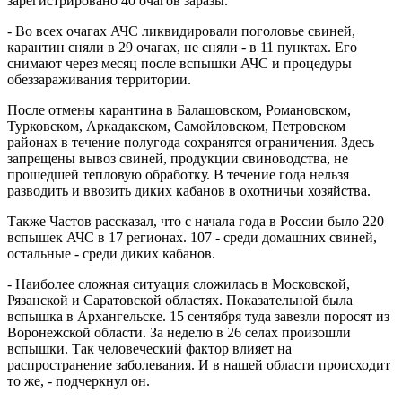
зарегистрировано 40 очагов заразы.
- Во всех очагах АЧС ликвидировали поголовье свиней,
карантин сняли в 29 очагах, не сняли - в 11 пунктах. Его
снимают через месяц после вспышки АЧС и процедуры
обеззараживания территории.
После отмены карантина в Балашовском, Романовском,
Турковском, Аркадакском, Самойловском, Петровском
районах в течение полугода сохранятся ограничения. Здесь
запрещены вывоз свиней, продукции свиноводства, не
прошедшей тепловую обработку. В течение года нельзя
разводить и ввозить диких кабанов в охотничьи хозяйства.
Также Частов рассказал, что с начала года в России было 220
вспышек АЧС в 17 регионах. 107 - среди домашних свиней,
остальные - среди диких кабанов.
- Наиболее сложная ситуация сложилась в Московской,
Рязанской и Саратовской областях. Показательной была
вспышка в Архангельске. 15 сентября туда завезли поросят из
Воронежской области. За неделю в 26 селах произошли
вспышки. Так человеческий фактор влияет на
распространение заболевания. И в нашей области происходит
то же, - подчеркнул он.