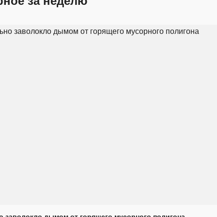
рное за неделю
о заволокло дымом от горящего мусорного полигона