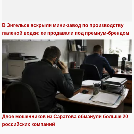
В Энгельсе вскрыли мини-завод по производству
паленой водки: ее продавали под премиум-брендом
Двое мошенников из Саратова обманули больше 20
российских компаний