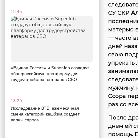
следоват
18:45
СУ СКР
Ал
последни
матерью в
— часто в
дней наза
свою подр
упрекать 
«Единая Россия» и SuperJob создадут
занималас
общероссийскую платформу для
следоват
трудоустройства ветеранов СВО
мужчину, 
Ссора пер
18:39
раз со вс
Исследование ВТБ: ежемесячная
смена категорий кешбэка создает
После дра
волны спроса
днем ей с
помощь. 