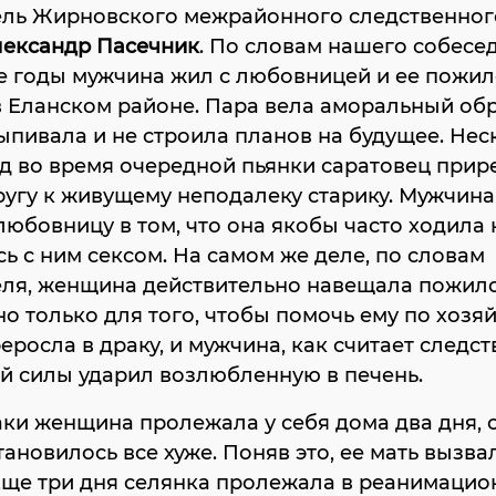
ель Жирновского межрайонного следственног
ександр Пасечник
. По словам нашего собесед
е годы мужчина жил с любовницей и ее пожи
 Еланском районе. Пара вела аморальный об
ыпивала и не строила планов на будущее. Нес
д во время очередной пьянки саратовец прир
угу к живущему неподалеку старику. Мужчина
любовницу в том, что она якобы часто ходила 
ь с ним сексом. На самом же деле, по словам
еля, женщина действительно навещала пожил
но только для того, чтобы помочь ему по хозяй
еросла в драку, и мужчина, как считает следст
ей силы ударил возлюбленную в печень.
ки женщина пролежала у себя дома два дня, 
тановилось все хуже. Поняв это, ее мать вызв
Еще три дня селянка пролежала в реанимаци