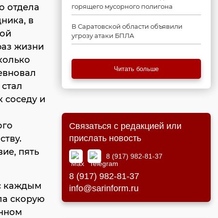
о отдела
горящего мусорного полигона
ника, в
В Саратовской области объявили
лой
угрозу атаки БПЛА
раз жизни
колько
Читать больше
евновал
 стал
к соседу и
ого
Связаться с редакцией или
ству.
прислать новость
вие, пять
8 (917) 982-81-37
8 (917) 982-81-37
с каждым
info@sarinform.ru
ала скорую
онном