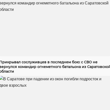
Прикрывал сослуживцев в последнем бою: с СВО не
вернулся командир огнеметного батальона из Саратовско
области