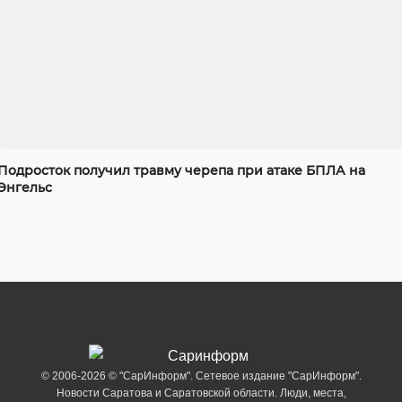
Подросток получил травму черепа при атаке БПЛА на
Энгельс
© 2006-2026 © "СарИнформ". Сетевое издание "СарИнформ".
Новости Саратова и Саратовской области. Люди, места,