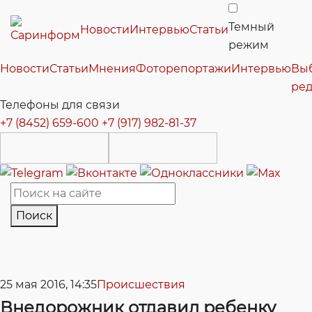
Темный
Новости
Интервью
Статьи
режим
Новости
Статьи
Мнения
Фоторепортажи
Интервью
Вы
ре
Телефоны для связи
+7 (8452) 659-600
+7 (917) 982-81-37
Поиск
25 мая 2016, 14:35
Происшествия
Внедорожник отдавил ребенку