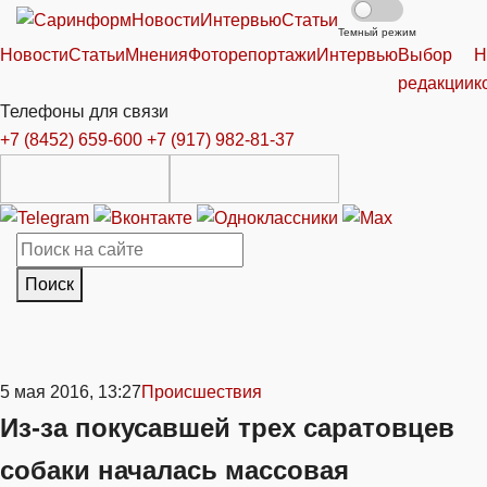
Новости
Интервью
Статьи
Темный режим
Новости
Статьи
Мнения
Фоторепортажи
Интервью
Выбор
Н
редакции
к
Телефоны для связи
+7 (8452) 659-600
+7 (917) 982-81-37
Поиск
5 мая 2016, 13:27
Происшествия
Из-за покусавшей трех саратовцев
собаки началась массовая