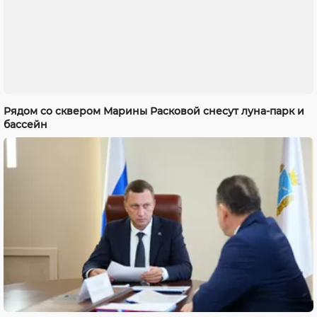
Рядом со сквером Марины Расковой снесут луна-парк и
бассейн