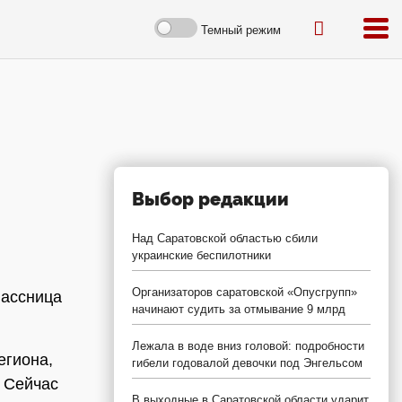
Темный режим
Выбор редакции
Над Саратовской областью сбили
украинские беспилотники
Организаторов саратовской «Опусгрупп»
лассница
начинают судить за отмывание 9 млрд
Лежала в воде вниз головой: подробности
егиона,
гибели годовалой девочки под Энгельсом
. Сейчас
В выходные в Саратовской области ударит