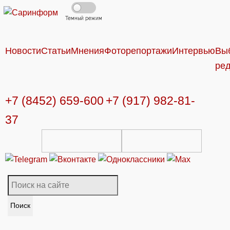
Темный режим
Новости
Статьи
Мнения
Фоторепортажи
Интервью
Вы
ре
+7 (8452) 659-600
+7 (917) 982-81-
37
Поиск