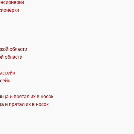
сионерки
ой области
ссейн
а и прятал их в носок