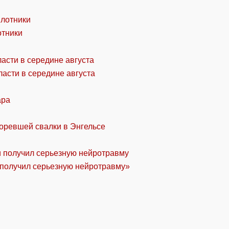
отники
асти в середине августа
ара
горевшей свалки в Энгельсе
«получил серьезную нейротравму»