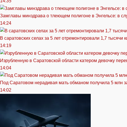
14:35
Замглавы минздрава о тлеющем полигоне в Энгельсе: в сл
14:24
В саратовских селах за 5 лет отремонтировали 1,7 тысячи 
14:19
Изрубленную в Саратовской области катером девочку перев
14:04
Под Саратовом нерадивая мать обманом получила 5 млн з
14:02