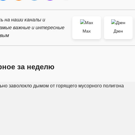
ь на наши каналы и
самые важные и интересные
Max
Дзен
рвым
рное за неделю