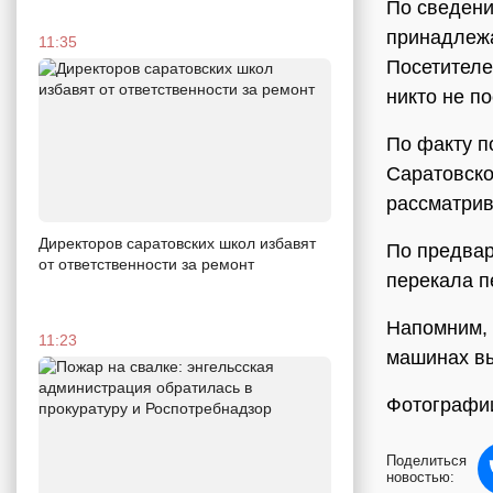
По сведени
принадлежа
11:35
Посетителе
никто не п
По факту п
Саратовско
рассматрив
Директоров саратовских школ избавят
По предвар
от ответственности за ремонт
перекала пе
Напомним, 
11:23
машинах вы
Фотографии
Поделиться
новостью: