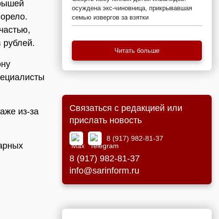
крышей
осуждена экс-чиновница, прикрывавшая
орело.
семью извергов за взятки
частью,
 рублей.
Читать больше
ону
пециалисты
Связаться с редакцией или
аже из-за
прислать новость
8 (917) 982-81-37
жарных
8 (917) 982-81-37
info@sarinform.ru