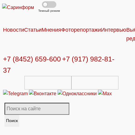
Темный режим
Новости
Статьи
Мнения
Фоторепортажи
Интервью
Вы
ре
+7 (8452) 659-600
+7 (917) 982-81-
37
Поиск