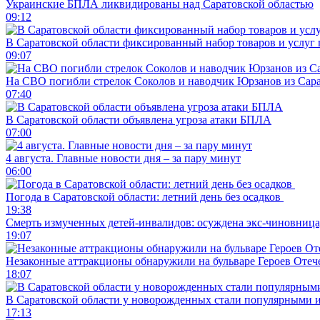
Украинские БПЛА ликвидированы над Саратовской областью
09:12
В Саратовской области фиксированный набор товаров и услуг 
09:07
На СВО погибли стрелок Соколов и наводчик Юрзанов из Сара
07:40
В Саратовской области объявлена угроза атаки БПЛА
07:00
4 августа. Главные новости дня – за пару минут
06:00
Погода в Саратовской области: летний день без осадков
19:38
Смерть измученных детей-инвалидов: осуждена экс-чиновница,
19:07
Незаконные аттракционы обнаружили на бульваре Героев Отеч
18:07
В Саратовской области у новорожденных стали популярными 
17:13