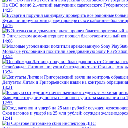
На СВО погиб 21-летний выпускник саратовского Губернаторс
14:25
Бусаргин поручил минздраву проверить все районные больниц
14:16
В Энгельсском доме-интернате прошел благотворительный ко
14:08
Молодые уголовники похитили арендованную Sony PlayStation
13:54
Освобождал Латвию, получил благодарность от Сталина, откры
13:34
Депутаты Литяк и Григорьевский взяли на контроль обращения
13:21
Бывшую сотрудницу почты начинают судить за махинации на 1
12:55
Сход вагонов и ущерб на 25 млн рублей: осужден железнодор
12:41