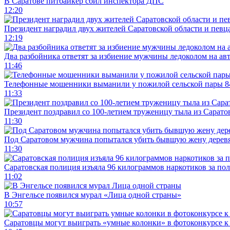
В Саратове питбайкер сбил инспектора ДПС
12:20
Президент наградил двух жителей Саратовской области и певц
12:19
Два разбойника ответят за избиение мужчины ледоколом на ав
11:46
Телефонные мошенники выманили у пожилой сельской пары 8
11:33
Президент поздравил со 100-летием труженицу тыла из Сарато
11:30
Под Саратовом мужчина попытался убить бывшую жену дере
11:30
Саратовская полиция изъяла 96 килограммов наркотиков за по
11:02
В Энгельсе появился мурал «Лица одной страны»
10:57
Саратовцы могут выиграть «умные колонки» в фотоконкурсе к 