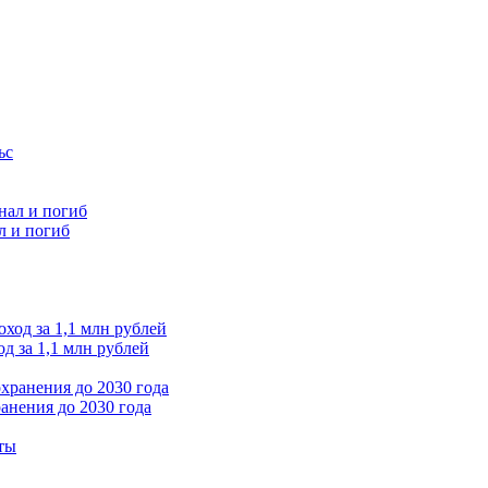
л и погиб
д за 1,1 млн рублей
анения до 2030 года