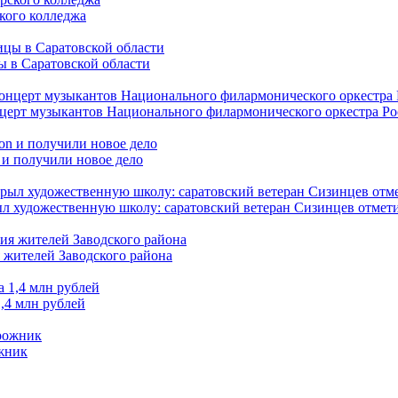
кого колледжа
ы в Саратовской области
нцерт музыкантов Национального филармонического оркестра Р
 и получили новое дело
л художественную школу: саратовский ветеран Сизинцев отмети
 жителей Заводского района
,4 млн рублей
ожник