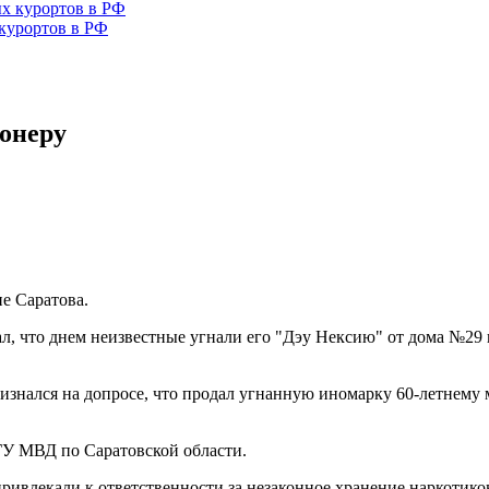
курортов в РФ
онеру
е Саратова.
л, что днем неизвестные угнали его "Дэу Нексию" от дома №29 
изнался на допросе, что продал угнанную иномарку 60-летнему 
 ГУ МВД по Саратовской области.
ривлекали к ответственности за незаконное хранение наркотиков