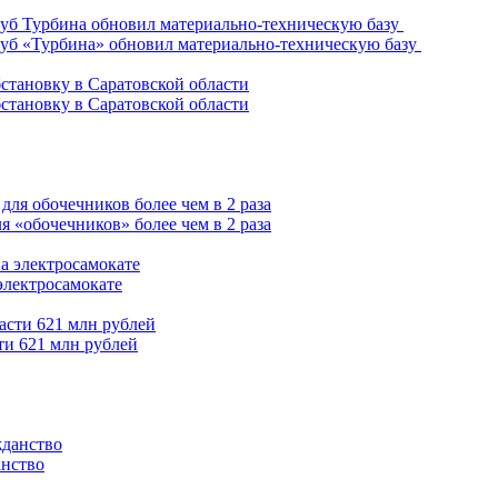
уб «Турбина» обновил материально-техническую базу
становку в Саратовской области
 «обочечников» более чем в 2 раза
электросамокате
ти 621 млн рублей
анство