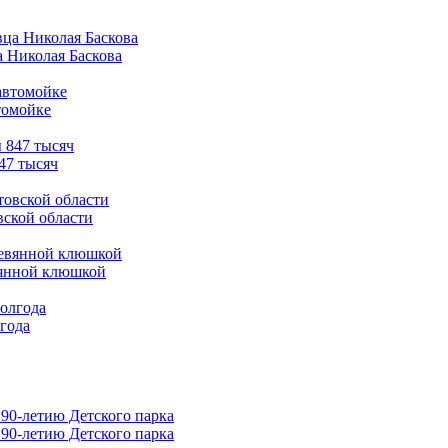
а Николая Баскова
томойке
47 тысяч
вской области
вянной клюшкой
лгода
90-летию Детского парка