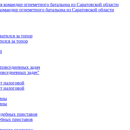
омандир огнеметного батальона из Саратовской области
ился за топор
повседневных задач"
от налоговой
чины
ебных приставов