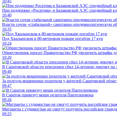
10:45
При поддержке «Росатома» и Балаковской АЭС спидвейный кл
10:40
Власти сочли «стабильной» санитарно-эпидемиологическую об
10:35
Под Хвалынском в 80-метровом пожаре погибли 17 кур
10:24
Общественник просит Правительство РФ увеличить штрафы для
10:20
В Саратовской области пенсионер сбил 14-летнюю девочку на 
09:49
За полгода мошенники похитили у жителей Саратовской облас
09:47
В Саратов привезут мощи целителя Пантелеимона
09:26
Мигранты с судимостью не смогут получить российское гражд
09:25