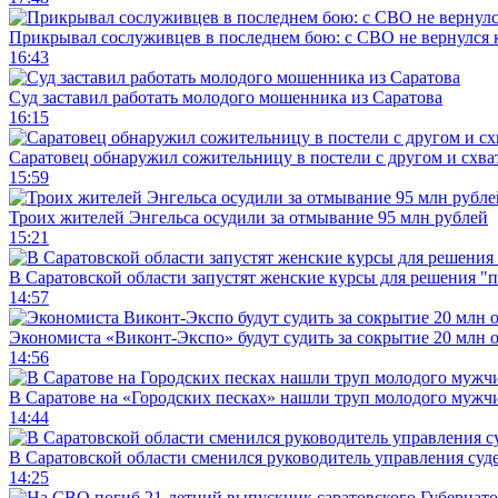
Прикрывал сослуживцев в последнем бою: с СВО не вернулся к
16:43
Суд заставил работать молодого мошенника из Саратова
16:15
Саратовец обнаружил сожительницу в постели с другом и схват
15:59
Троих жителей Энгельса осудили за отмывание 95 млн рублей
15:21
В Саратовской области запустят женские курсы для решения "
14:57
Экономиста «Виконт-Экспо» будут судить за сокрытие 20 млн 
14:56
В Саратове на «Городских песках» нашли труп молодого муж
14:44
В Саратовской области сменился руководитель управления суд
14:25