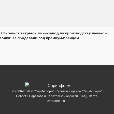
В Энгельсе вскрыли мини-завод по производству паленой
водки: ее продавали под премиум-брендом
© 2006-2026 © "СарИнформ". Сетевое издание "СарИнформ".
Новости Саратова и Саратовской области. Люди, места,
события. 18+