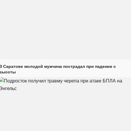
В Саратове молодой мужчина пострадал при падении с
высоты