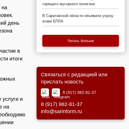
горящего мусорного полигона
 на
овек.
В Саратовской области объявили угрозу
атаки БПЛА
ний день
езона
Читать больше
частие в
сти итоги
Связаться с редакцией или
ложных
прислать новость
8 (917) 982-81-37
 услуги и
8 (917) 982-81-37
е на
info@sarinform.ru
необходимо
ршении