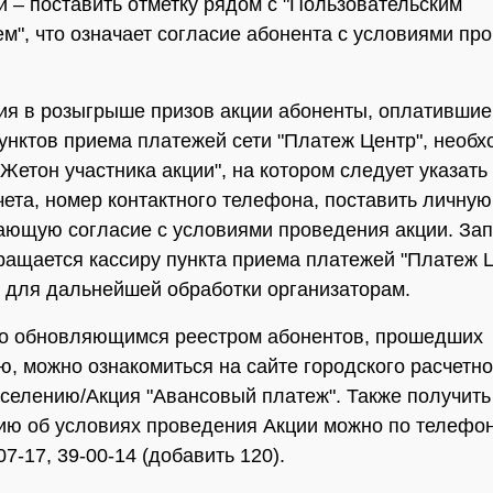
и – поставить отметку рядом с "Пользовательским
м", что означает согласие абонента с условиями пр
тия в розыгрыше призов акции абоненты, оплатившие
унктов приема платежей сети "Платеж Центр", необ
"Жетон участника акции", на котором следует указать
чета, номер контактного телефона, поставить личную
ющую согласие с условиями проведения акции. За
ращается кассиру пункта приема платежей "Платеж Ц
 для дальнейшей обработки организаторам.
но обновляющимся реестром абонентов, прошедших
ю, можно ознакомиться на сайте городского расчетно
селению/Акция "Авансовый платеж". Также получить
ию об условиях проведения Акции можно по телефо
07-17, 39-00-14 (добавить 120).