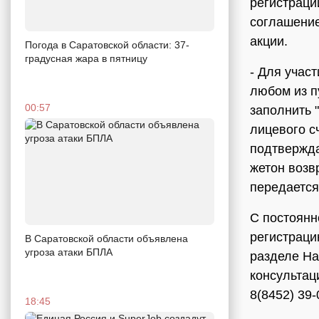
регистраци
соглашение
акции.
Погода в Саратовской области: 37-
градусная жара в пятницу
- Для учас
любом из п
00:57
заполнить 
лицевого с
подтвержда
жетон возв
передается
С постоян
регистраци
В Саратовской области объявлена
угроза атаки БПЛА
разделе На
консультац
8(8452) 39-
18:45