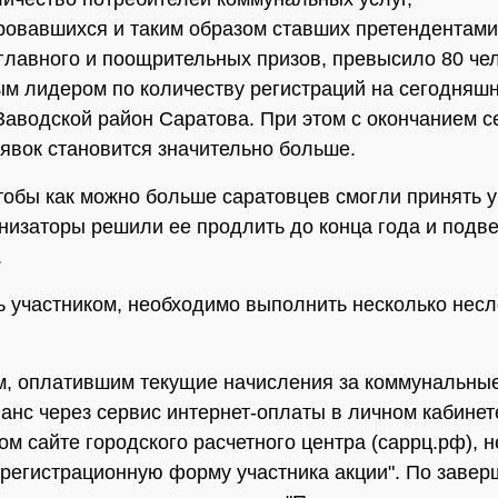
ровавшихся и таким образом ставших претендентами
главного и поощрительных призов, превысило 80 чел
м лидером по количеству регистраций на сегодняш
Заводской район Саратова. При этом с окончанием с
аявок становится значительно больше.
чтобы как можно больше саратовцев смогли принять у
анизаторы решили ее продлить до конца года и подве
.
ь участником, необходимо выполнить несколько нес
м, оплатившим текущие начисления за коммунальные
анс через сервис интернет-оплаты в личном кабинет
м сайте городского расчетного центра (саррц.рф), 
"регистрационную форму участника акции". По заве