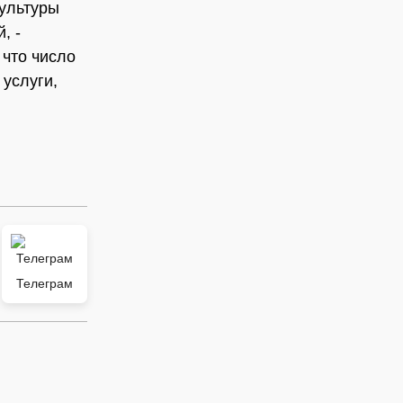
культуры
, -
 что число
услуги,
Телеграм